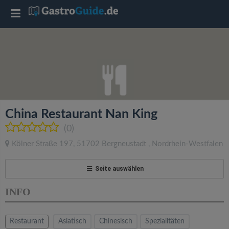
T
o
g
g
China Restaurant Nan King
l
(0)
Kölner Straße 197
,
51702
Bergneustadt
,
Nordrhein-Westfalen
e
Seite auswählen
n
INFO
a
Restaurant
Asiatisch
Chinesisch
Spezialitäten