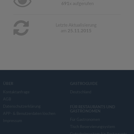
691
x aufgerufen
Letzte Aktualisierung
am
25.11.2015
ÜBER
GASTROGUIDE
Kontaktanfrage
Deutschland
AGB
Datenschutzerklärung
FÜR RESTAURANTS UND
GASTRONOMEN
APP- & Benutzerdaten löschen
Für Gastronomen
Impressum
Tisch Reservierungsystem