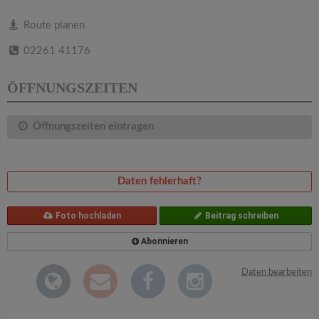
v
Route planen
i
02261 41176
g
ÖFFNUNGSZEITEN
a
Öffnungszeiten eintragen
t
Daten fehlerhaft?
i
Foto hochladen
Beitrag schreiben
o
Abonnieren
n
Daten bearbeiten