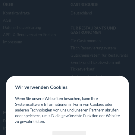
ÜBER
GASTROGUIDE
Kontaktanfrage
Deutschland
AGB
Datenschutzerklärung
FÜR RESTAURANTS UND
GASTRONOMEN
APP- & Benutzerdaten löschen
Für Gastronomen
Impressum
Tisch Reservierungsystem
Gutscheinsystem für Restaurants
Event- und Ticketsystem mit
Ticketverkauf
Bestellsystem Lieferung und
TakeAway
Wir verwenden Cookies
Webseiten für Restaurant
Eigene App für Restaurant
Wenn Sie unsere Webseiten besuchen, kann Ihre
Systemsoftware Informationen in Form von Cookies oder
anderen Technologien von uns und unseren Partnern abrufen
FOLGE UNS
oder speichern, um z.B. die gewünschte Funktion der Website
Facebook
zu gewährleisten.
Instagram