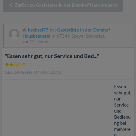
v
Zurück zu Gaststätte in der Domhof Hausbrauerei
i
hechsel77
hat
Gaststätte in der Domhof
g
Hausbrauerei
in 67346 Speyer bewertet.
vor 14 Jahren
a
"Essen sehr gut, nur Service und Bed..."
t
GESCHRIEBEN AM 08.05.2012
i
Essen
sehr gut,
o
nur
Service
und
n
Bedienu
ng bei
mehrere
n