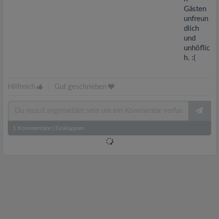
Gästen
unfreun
dlich
und
unhöflic
h. :(
Hilfreich
|
Gut geschrieben
1
Kommentare
|
Einklappen