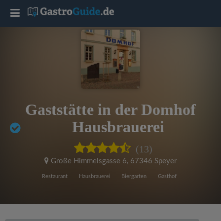
T
o
g
g
Gaststätte in der Domhof
l
Hausbrauerei
e
(13)
Große Himmelsgasse 6
,
67346 Speyer
n
Restaurant
Hausbrauerei
Biergarten
Gasthof
a