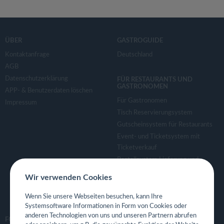
ÜBER
GASTROGUIDE
Kontaktanfrage
Deutschland
AGB
Datenschutzerklärung
FÜR RESTAURANTS UND
GASTRONOMEN
APP- & Benutzerdaten löschen
Für Gastronomen
Impressum
Tisch Reservierungsystem
Gutscheinsystem für Restaurants
Event- und Ticketsystem mit
Ticketverkauf
Bestellsystem Lieferung und
TakeAway
Wir verwenden Cookies
Webseiten für Restaurant
Eigene App für Restaurant
Wenn Sie unsere Webseiten besuchen, kann Ihre
Systemsoftware Informationen in Form von Cookies oder
anderen Technologien von uns und unseren Partnern abrufen
FOLGE UNS