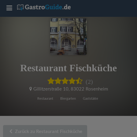
T
o
g
g
Restaurant Fischküche
l
(2)
e
Gillitzerstraße 10
,
83022 Rosenheim
Restaurant
Biergarten
Gaststätte
n
a
Zurück zu Restaurant Fischküche