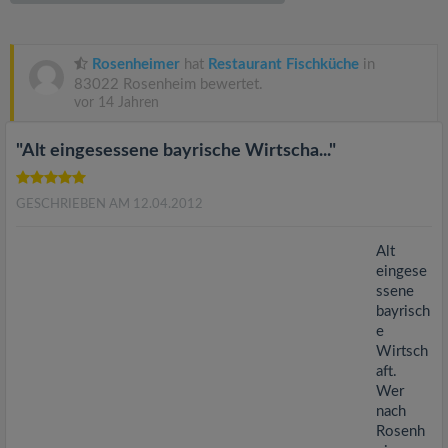
v
i
Rosenheimer
hat
Restaurant Fischküche
in
83022 Rosenheim bewertet.
vor 14 Jahren
g
"Alt eingesessene bayrische Wirtscha..."
a
GESCHRIEBEN AM 12.04.2012
t
Alt
i
eingese
ssene
bayrisch
o
e
Wirtsch
n
aft.
Wer
nach
Rosenh