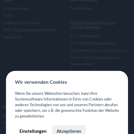
ÜBER
GASTROGUIDE
Kontaktanfrage
Deutschland
AGB
Datenschutzerklärung
FÜR RESTAURANTS UND
GASTRONOMEN
APP- & Benutzerdaten löschen
Für Gastronomen
Impressum
Tisch Reservierungsystem
Gutscheinsystem für Restaurants
Event- und Ticketsystem mit
Ticketverkauf
Bestellsystem Lieferung und
TakeAway
Wir verwenden Cookies
Webseiten für Restaurant
Eigene App für Restaurant
Wenn Sie unsere Webseiten besuchen, kann Ihre
Systemsoftware Informationen in Form von Cookies oder
anderen Technologien von uns und unseren Partnern abrufen
FOLGE UNS
oder speichern, um z.B. die gewünschte Funktion der Website
Facebook
zu gewährleisten.
Instagram
Einstellungen
Akzeptieren