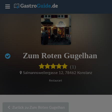
T
o
g
g
Zum Roten Gugelhan
l
(1)
e
Salmannsweilergasse 12
,
78462 Konstanz
Restaurant
n
a
Zurück zu Zum Roten Gugelhan