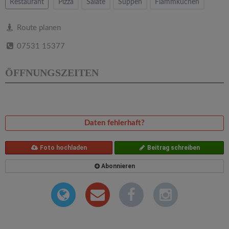
v
Restaurant
Pizza
Salate
Suppen
Flammkuchen
i
Route planen
07531 15377
g
ÖFFNUNGSZEITEN
a
t
Daten fehlerhaft?
i
Foto hochladen
Beitrag schreiben
o
Abonnieren
n