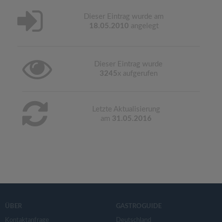
Dieser Eintrag wurde am
18.05.2010
angelegt
Dieser Eintrag wurde
3245
x aufgerufen
Letzte Aktualisierung
am
31.05.2016
ÜBER
GASTROGUIDE
Kontaktanfrage
Deutschland