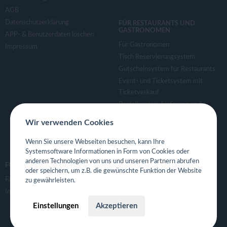
AGB
Datenschutzerklärung
FÜR RESTAURANTS UND
GASTRONOMEN
APP- & Benutzerdaten löschen
Für Gastronomen
Impressum
Tisch Reservierungsystem
Gutscheinsystem für Restaurants
Event- und Ticketsystem mit
Ticketverkauf
Bestellsystem Lieferung und
TakeAway
Wir verwenden Cookies
Webseiten für Restaurant
Eigene App für Restaurant
Wenn Sie unsere Webseiten besuchen, kann Ihre
Systemsoftware Informationen in Form von Cookies oder
anderen Technologien von uns und unseren Partnern abrufen
FOLGE UNS
oder speichern, um z.B. die gewünschte Funktion der Website
Facebook
zu gewährleisten.
Instagram
Einstellungen
Akzeptieren