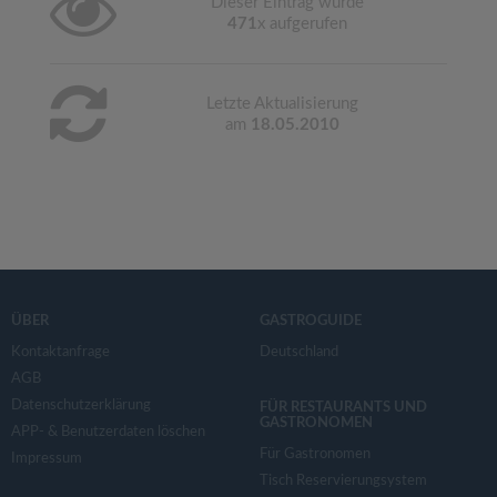
Dieser Eintrag wurde
471
x aufgerufen
Letzte Aktualisierung
am
18.05.2010
ÜBER
GASTROGUIDE
Kontaktanfrage
Deutschland
AGB
Datenschutzerklärung
FÜR RESTAURANTS UND
GASTRONOMEN
APP- & Benutzerdaten löschen
Für Gastronomen
Impressum
Tisch Reservierungsystem