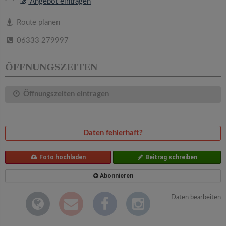
v
Angebot eintragen
Route planen
i
06333 279997
g
ÖFFNUNGSZEITEN
a
Öffnungszeiten eintragen
t
Daten fehlerhaft?
i
Foto hochladen
Beitrag schreiben
o
Abonnieren
n
Daten bearbeiten