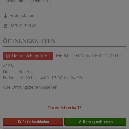
v
Restaurant
Deutsch
i
Route planen
06333 92420
g
ÖFFNUNGSZEITEN
a
Heute nicht geöffnet
Mo-Mi:
10:00 bis 14:00, 17:00 bis
t
24:00
Do:
Ruhetag
i
Fr-So:
10:00 bis 14:00, 17:00 bis 24:00
Alle Öffnungszeiten ansehen
o
n
Daten fehlerhaft?
Foto hochladen
Beitrag schreiben