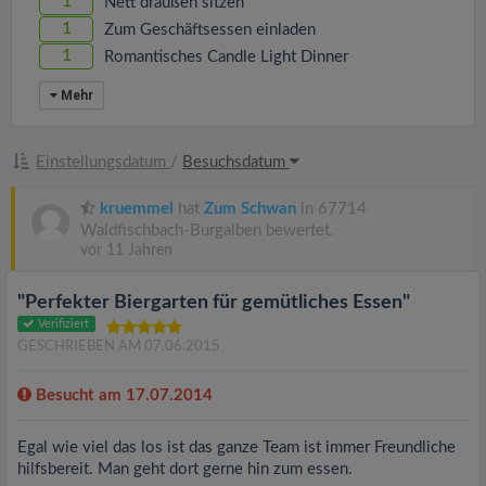
1
Nett draußen sitzen
1
Zum Geschäftsessen einladen
1
Romantisches Candle Light Dinner
Mehr
Einstellungsdatum
/
Besuchsdatum
kruemmel
hat
Zum Schwan
in 67714
Waldfischbach-Burgalben bewertet.
vor 11 Jahren
"Perfekter Biergarten für gemütliches Essen"
Verifiziert
GESCHRIEBEN AM 07.06.2015
Besucht am 17.07.2014
Egal wie viel das los ist das ganze Team ist immer Freundliche
hilfsbereit. Man geht dort gerne hin zum essen.