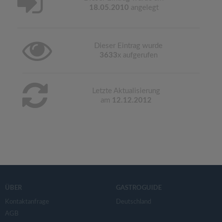
18.05.2010
angelegt
Dieser Eintrag wurde
3633
x aufgerufen
Letzte Aktualisierung
am
12.12.2012
ÜBER
GASTROGUIDE
Kontaktanfrage
Deutschland
AGB