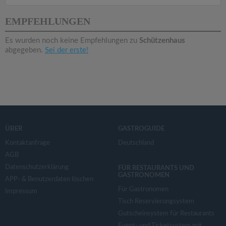
v
EMPFEHLUNGEN
i
Es wurden noch keine Empfehlungen zu
Schützenhaus
abgegeben.
Sei der erste!
g
a
t
ÜBER
GASTROGUIDE
i
Kontaktanfrage
Deutschland
AGB
o
Datenschutzerklärung
FÜR RESTAURANTS UND
GASTRONOMEN
APP- & Benutzerdaten löschen
n
Für Gastronomen
Impressum
Tisch Reservierungsystem
Gutscheinsystem für Restaurants
Event- und Ticketsystem mit