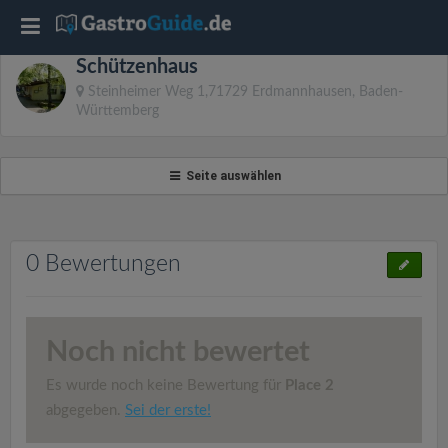
T
Schützenhaus
o
Steinheimer Weg 1,71729 Erdmannhausen, Baden-
Württemberg
g
Seite auswählen
g
l
0 Bewertungen
e
n
Noch nicht bewertet
Es wurde noch keine Bewertung für
Place 2
a
abgegeben.
Sei der erste!