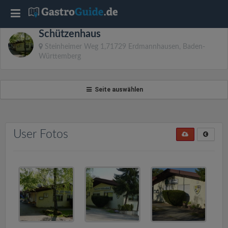
T
Schützenhaus
o
Steinheimer Weg 1,71729 Erdmannhausen, Baden-
Württemberg
g
Seite auswählen
g
l
User Fotos
e
n
a