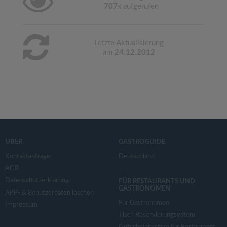
707
x aufgerufen
Letzte Aktualisierung
am
24.12.2012
ÜBER
GASTROGUIDE
Kontaktanfrage
Deutschland
AGB
Datenschutzerklärung
FÜR RESTAURANTS UND
GASTRONOMEN
APP- & Benutzerdaten löschen
Für Gastronomen
Impressum
Tisch Reservierungsystem