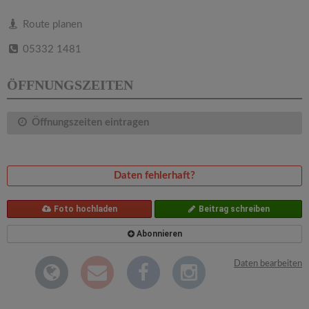
v
Route planen
i
05332 1481
g
ÖFFNUNGSZEITEN
a
Öffnungszeiten eintragen
t
Daten fehlerhaft?
i
Foto hochladen
Beitrag schreiben
o
Abonnieren
n
Daten bearbeiten