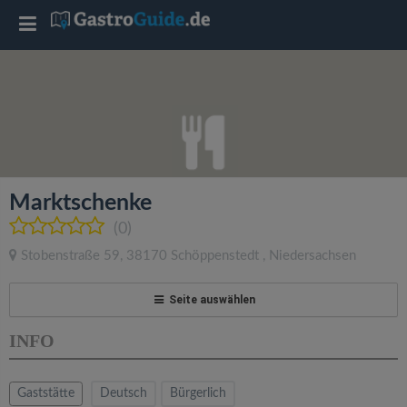
T
o
g
g
Marktschenke
l
(0)
Stobenstraße 59
,
38170
Schöppenstedt
,
Niedersachsen
e
Seite auswählen
n
INFO
a
Gaststätte
Deutsch
Bürgerlich