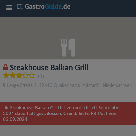
T
o
g
g
Steakhouse Balkan Grill
l
(1)
Lange Straße 2
,
49610
Quakenbrück
(Altstadt)
,
Niedersachsen
e
n
Steakhouse Balkan Grill ist vermutlich seit September
2024 dauerhaft geschlossen. Grund: Siehe FB-Post vom
03.09.2024
a