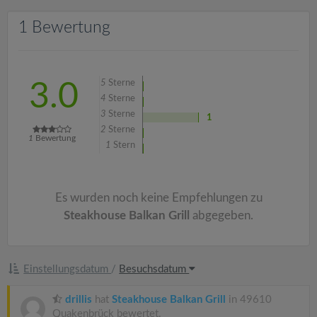
v
1 Bewertung
i
g
5
Sterne
3.0
4
Sterne
a
3
Sterne
1
2
Sterne
1
Bewertung
1
Stern
t
i
Es wurden noch keine Empfehlungen zu
Steakhouse Balkan Grill
abgegeben.
o
n
Einstellungsdatum
/
Besuchsdatum
drillis
hat
Steakhouse Balkan Grill
in 49610
Quakenbrück bewertet.