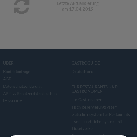
Letzte Aktualisierung
am
17.04.2019
ÜBER
GASTROGUIDE
Kontaktanfrage
Deutschland
AGB
Datenschutzerklärung
FÜR RESTAURANTS UND
GASTRONOMEN
APP- & Benutzerdaten löschen
Für Gastronomen
Impressum
Tisch Reservierungsystem
Gutscheinsystem für Restaurants
Event- und Ticketsystem mit
Ticketverkauf
Bestellsystem Lieferung und