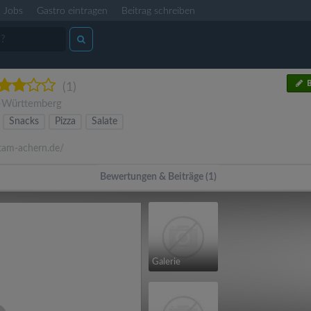
Jobs
Gastro eintragen
Beitrag schreiben
B
(1)
-Württemberg
Snacks
Pizza
Salate
am-achern.de/
Bewertungen & Beiträge (1)
Galerie