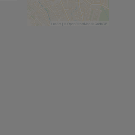
Leaflet
| ©
OpenStreetMap
©
CartoDB