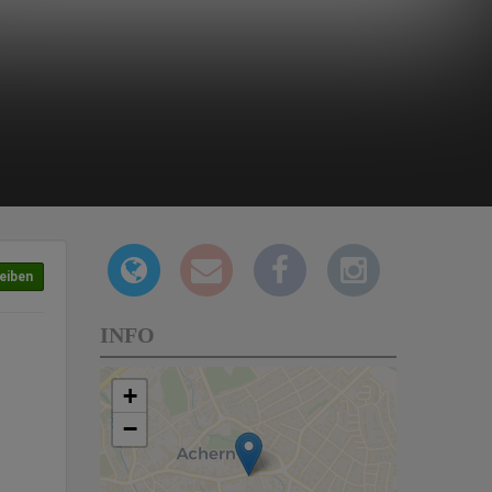
eiben
INFO
+
−