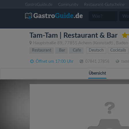
GastroGuide.de
Community
Restaurant-Gutscheine
Tam-Tam | Restaurant & Bar
Hauptstraße 89
,
77855
Achern
(Kernstadt)
,
Baden
Restaurant
Bar
Cafe
Deutsch
Cocktails
Öffnet um 17:00 Uhr
07841 27858
tamt
Übersicht