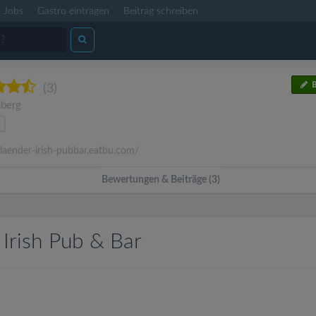
Jobs
Gastro eintragen
Beitrag schreiben
B
(3)
berg
laender-irish-pubbar.eatbu.com/
Bewertungen & Beiträge (3)
Irish Pub & Bar