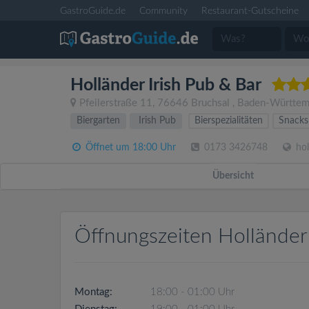
GastroGuide.de
Community
Restaurant-Gutscheine
Holländer Irish Pub & Bar
Pfeilerstraße 11
,
76646
Bruchsal
,
Baden-Württem
Biergarten
Irish Pub
Bierspezialitäten
Snacks
Öffnet um 18:00 Uhr
0173 3426748
hol
Übersicht
Öffnungszeiten Holländer 
Montag:
18:00 - 01:00 Uhr