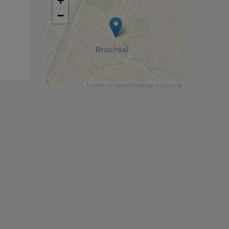
+
−
Leaflet
| ©
OpenStreetMap
©
CartoDB