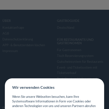
ÜBER
GASTROGUIDE
Kontaktanfrage
Deutschland
AGB
Datenschutzerklärung
FÜR RESTAURANTS UND
GASTRONOMEN
APP- & Benutzerdaten löschen
Für Gastronomen
Impressum
Tisch Reservierungsystem
Gutscheinsystem für Restaurants
Event- und Ticketsystem mit
Ticketverkauf
Bestellsystem Lieferung und
TakeAway
Wir verwenden Cookies
Webseiten für Restaurant
Eigene App für Restaurant
Wenn Sie unsere Webseiten besuchen, kann Ihre
Systemsoftware Informationen in Form von Cookies oder
anderen Technologien von uns und unseren Partnern abrufen
FOLGE UNS