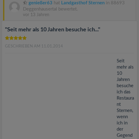
v
genießer63
hat
Landgasthof Sternen
in 88693
Deggenhausertal bewertet.
vor 13 Jahren
i
"Seit mehr als 10 Jahren besuche ich..."
g
GESCHRIEBEN AM 11.01.2014
a
Seit
t
mehr als
10
Jahren
i
besuche
ich das
Restaura
o
nt
Sternen,
n
wenn
ich in
der
Gegend