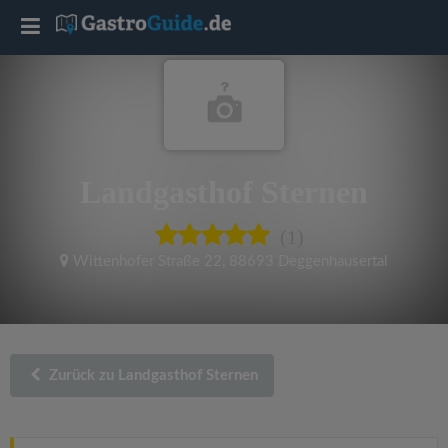
T
o
g
Landgasthof Sternen
g
(1)
l
Wittenhofer Straße 22
,
88693 Deggenhausertal
e
n
Zurück zu Landgasthof Sternen
a