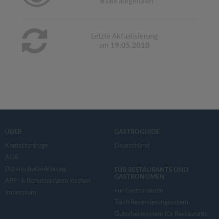
618
x aufgerufen
Letzte Aktualisierung
am
19.05.2010
ÜBER
GASTROGUIDE
Kontaktanfrage
Deutschland
AGB
Datenschutzerklärung
FÜR RESTAURANTS UND
GASTRONOMEN
APP- & Benutzerdaten löschen
Für Gastronomen
Impressum
Tisch Reservierungsystem
Gutscheinsystem für Restaurants