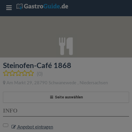
T
o
g
g
Steinofen-Café 1868
l
(0)
Am Markt 29
,
28790
Schwanewede
,
Niedersachsen
e
Seite auswählen
n
INFO
a
Angebot eintragen