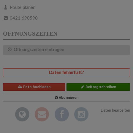
v
Route planen
i
0421 690590
g
ÖFFNUNGSZEITEN
a
Öffnungszeiten eintragen
t
Daten fehlerhaft?
i
Foto hochladen
Beitrag schreiben
o
Abonnieren
n
Daten bearbeiten