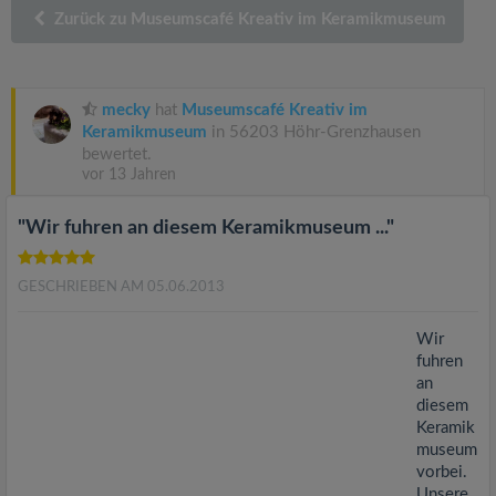
v
Zurück zu Museumscafé Kreativ im Keramikmuseum
i
mecky
hat
Museumscafé Kreativ im
g
Keramikmuseum
in 56203 Höhr-Grenzhausen
bewertet.
vor 13 Jahren
a
"Wir fuhren an diesem Keramikmuseum ..."
t
GESCHRIEBEN AM 05.06.2013
i
Wir
o
fuhren
an
diesem
n
Keramik
museum
vorbei.
Unsere