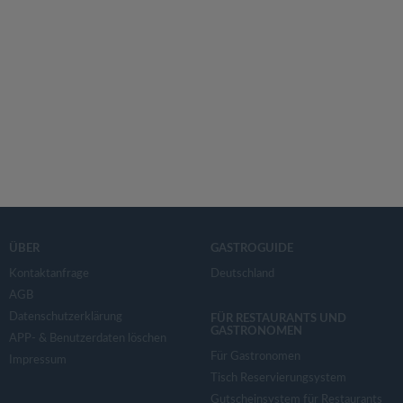
ÜBER
GASTROGUIDE
Kontaktanfrage
Deutschland
AGB
Datenschutzerklärung
FÜR RESTAURANTS UND
GASTRONOMEN
APP- & Benutzerdaten löschen
Für Gastronomen
Impressum
Tisch Reservierungsystem
Gutscheinsystem für Restaurants