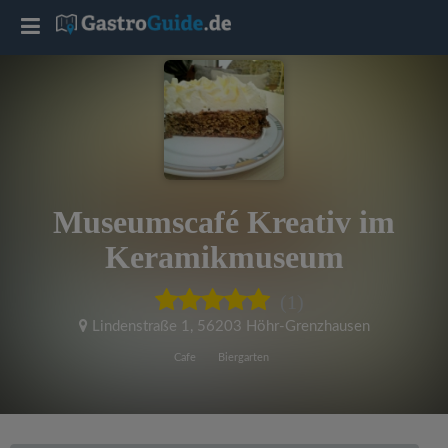
T
o
g
g
Museumscafé Kreativ im
l
Keramikmuseum
e
(1)
Lindenstraße 1
,
56203 Höhr-Grenzhausen
n
Cafe
Biergarten
a