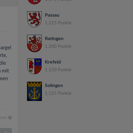
Passau
1.225 Punkte
Ratingen
1.200 Punkte
pargel
rte,
Krefeld
die
1.150 Punkte
 mit
mmen
Solingen
1.125 Punkte
esen