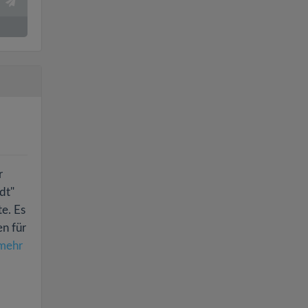
r
dt"
te. Es
en für
mehr