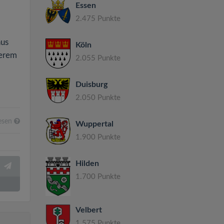
Essen
2.475 Punkte
aus
Köln
kerem
2.055 Punkte
Duisburg
2.050 Punkte
esen
Wuppertal
1.900 Punkte
Hilden
1.700 Punkte
Velbert
1.575 Punkte