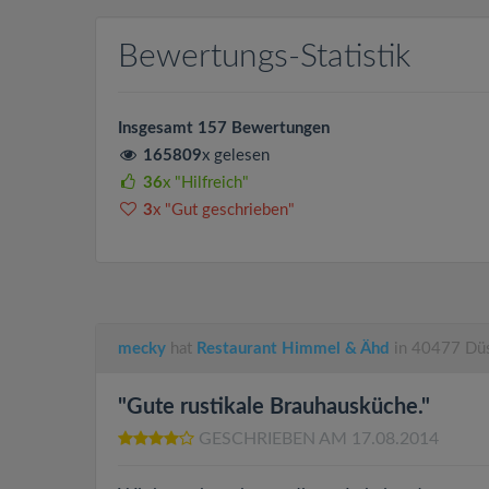
Bewertungs-Statistik
Insgesamt 157 Bewertungen
165809
x gelesen
36
x "Hilfreich"
3
x "Gut geschrieben"
mecky
hat
Restaurant Himmel & Ähd
in 40477 Düs
"Gute rustikale Brauhausküche."
GESCHRIEBEN AM 17.08.2014