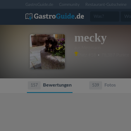
GastroGuide.de
Community
Restaurant-Gutscheine
mecky
aus Mettmann
Platz #58 • 78,387 Punkte
Bewertungen
Fotos
157
539