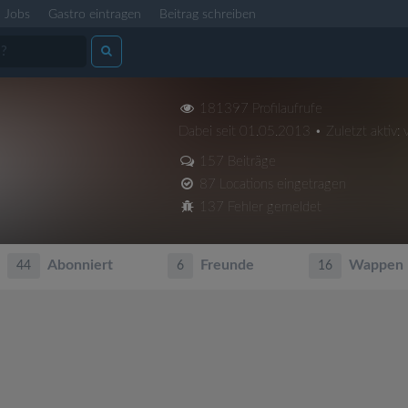
Jobs
Gastro eintragen
Beitrag schreiben
181397 Profilaufrufe
Dabei seit 01.05.2013 • Zuletzt aktiv: 
157 Beiträge
87 Locations eingetragen
137 Fehler gemeldet
Abonniert
Freunde
Wappen
44
6
16