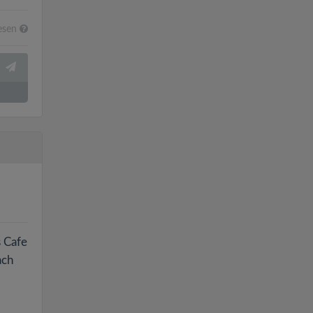
esen
s Cafe
ach