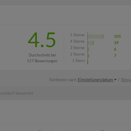
4.5
5
Sterne
105
4
Sterne
39
3
Sterne
6
2
Sterne
Durchschnitt bei
7
1
Stern
157 Bewertungen
Sortieren nach
Einstellungsdatum
/
Besu
seldorf bewertet