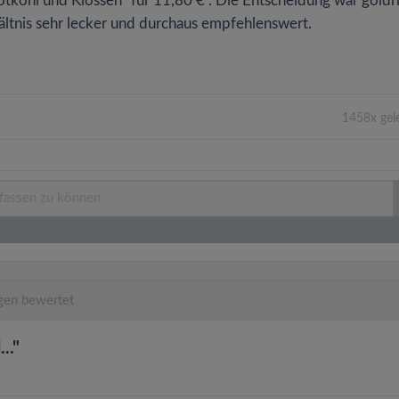
otkohl und Klössen" für 11,80 € . Die Entscheidung war goldr
ältnis sehr lecker und durchaus empfehlenswert.
1458x gel
gen bewertet
.."