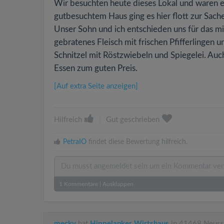
Wir besuchten heute dieses Lokal und waren ers
gutbesuchtem Haus ging es hier flott zur Sache
Unser Sohn und ich entschieden uns für das mit
gebratenes Fleisch mit frischen Pfifferlingen 
Schnitzel mit Röstzwiebeln und Spiegelei. Auch
Essen zum guten Preis.
[Auf extra Seite anzeigen]
Hilfreich
|
Gut geschrieben
PetraIO
findet diese Bewertung hilfreich.
1
Kommentare
|
Ausklappen
mecky
hat
Hippelanker Wirtshaus
in 41468 Neuss