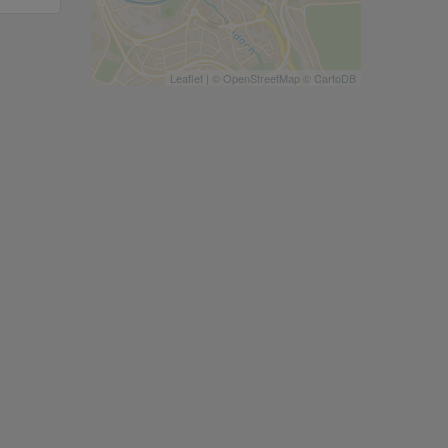
Leaflet
| ©
OpenStreetMap
©
CartoDB