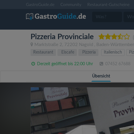
GastroGuide.de
Community
Restaurant-Gutscheine
Pizzeria Provinciale
Marktstraße 2
,
72202
Nagold
,
Baden-Württembe
Restaurant
Eiscafe
Pizzeria
Italienisch
Pi
Derzeit geöffnet bis 22:00 Uhr
07452 67688
Übersicht