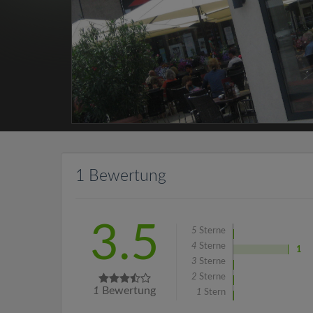
1 Bewertung
3.5
5
Sterne
4
Sterne
1
3
Sterne
2
Sterne
1
Bewertung
1
Stern