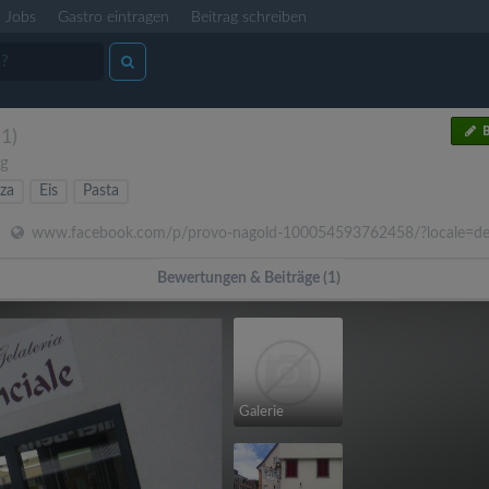
Jobs
Gastro eintragen
Beitrag schreiben
B
(1)
rg
zza
Eis
Pasta
www.facebook.com/p/provo-nagold-100054593762458/?locale=d
Bewertungen & Beiträge (1)
Galerie