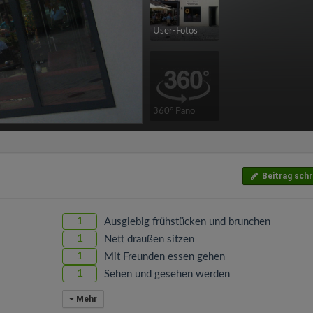
User-Fotos
360° Pano
Beitrag schr
1
Ausgiebig frühstücken und brunchen
1
Nett draußen sitzen
1
Mit Freunden essen gehen
1
Sehen und gesehen werden
Mehr