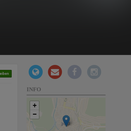
eiben
INFO
+
−