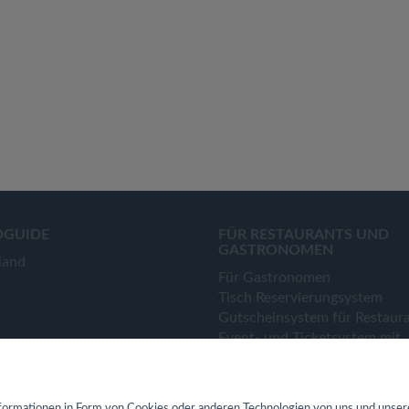
OGUIDE
FÜR RESTAURANTS UND
GASTRONOMEN
land
Für Gastronomen
Tisch Reservierungsystem
Gutscheinsystem für Restaur
Event- und Ticketsystem mit
Ticketverkauf
Bestellsystem Lieferung und
TakeAway
ormationen in Form von Cookies oder anderen Technologien von uns und unser