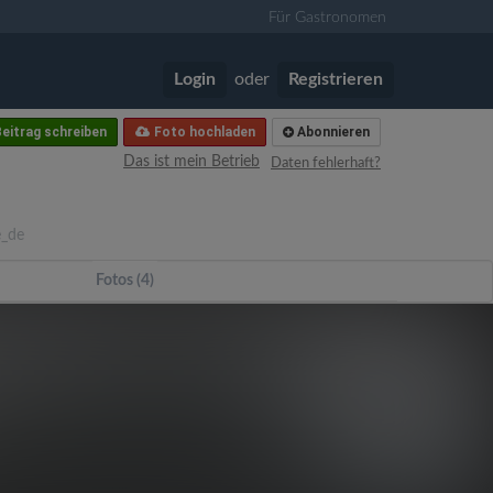
Für Gastronomen
Login
oder
Registrieren
eitrag schreiben
Foto hochladen
Abonnieren
Das ist mein Betrieb
Daten fehlerhaft?
e_de
Fotos (4)