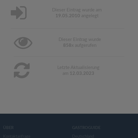
Dieser Eintrag wurde am
19.05.2010
angelegt
Dieser Eintrag wurde
858
x aufgerufen
Letzte Aktualisierung
am
12.03.2023
ÜBER
GASTROGUIDE
Kontaktanfrage
Deutschland