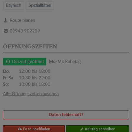
v
Bayrisch
Spezialitäten
i
Route planen
09943 902209
g
ÖFFNUNGSZEITEN
a
Derzeit geöffnet
Mo-Mi:
Ruhetag
t
Do:
12:00 bis 18:00
Fr-Sa:
10:30 bis 22:00
i
So:
10:00 bis 18:00
Alle Öffnungszeiten ansehen
o
n
Daten fehlerhaft?
Foto hochladen
Beitrag schreiben