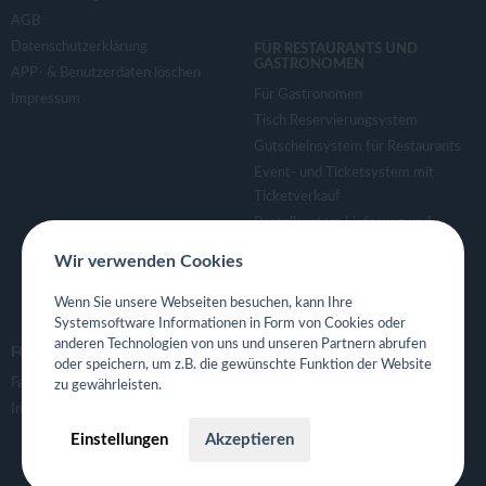
AGB
Datenschutzerklärung
FÜR RESTAURANTS UND
GASTRONOMEN
APP- & Benutzerdaten löschen
Für Gastronomen
Impressum
Tisch Reservierungsystem
Gutscheinsystem für Restaurants
Event- und Ticketsystem mit
Ticketverkauf
Bestellsystem Lieferung und
TakeAway
Wir verwenden Cookies
Webseiten für Restaurant
Eigene App für Restaurant
Wenn Sie unsere Webseiten besuchen, kann Ihre
Systemsoftware Informationen in Form von Cookies oder
anderen Technologien von uns und unseren Partnern abrufen
FOLGE UNS
oder speichern, um z.B. die gewünschte Funktion der Website
Facebook
zu gewährleisten.
Instagram
Einstellungen
Akzeptieren