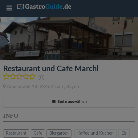
T
o
g
g
Restaurant und Cafe Marchl
l
(0)
Arberstraße 18
,
93462
Lam
,
Bayern
e
Seite auswählen
n
INFO
a
Restaurant
Cafe
Biergarten
Kaffee und Kuchen
Eis