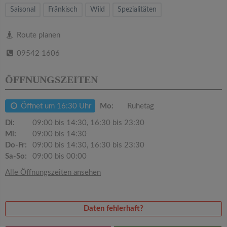
v
Saisonal
Fränkisch
Wild
Spezialitäten
i
Route planen
09542 1606
g
ÖFFNUNGSZEITEN
a
Öffnet um 16:30 Uhr
Mo:
Ruhetag
t
Di:
09:00 bis 14:30, 16:30 bis 23:30
Mi:
09:00 bis 14:30
i
Do-Fr:
09:00 bis 14:30, 16:30 bis 23:30
Sa-So:
09:00 bis 00:00
o
Alle Öffnungszeiten ansehen
n
Daten fehlerhaft?