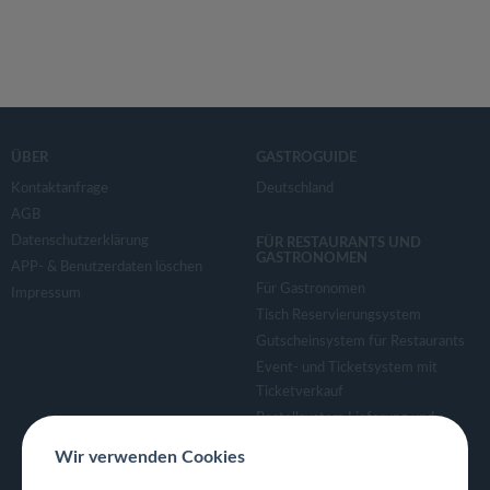
ÜBER
GASTROGUIDE
Kontaktanfrage
Deutschland
AGB
Datenschutzerklärung
FÜR RESTAURANTS UND
GASTRONOMEN
APP- & Benutzerdaten löschen
Für Gastronomen
Impressum
Tisch Reservierungsystem
Gutscheinsystem für Restaurants
Event- und Ticketsystem mit
Ticketverkauf
Bestellsystem Lieferung und
TakeAway
Wir verwenden Cookies
Webseiten für Restaurant