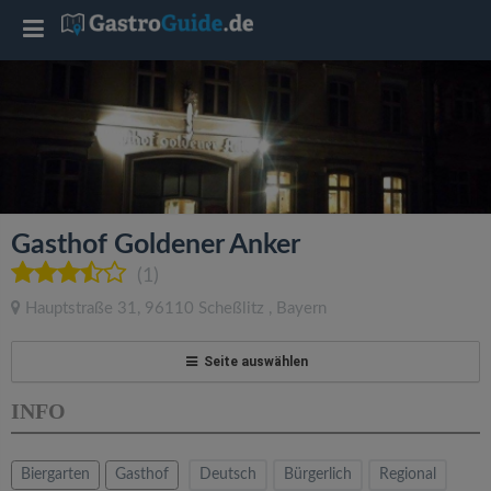
T
o
g
g
Gasthof Goldener Anker
l
(1)
Hauptstraße 31
,
96110
Scheßlitz
,
Bayern
e
Seite auswählen
n
INFO
a
Biergarten
Gasthof
Deutsch
Bürgerlich
Regional