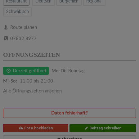
v
Restaurant
Deutsch
Bürgerlich
Regional
Schwäbisch
i
Route planen
g
07832 8977
a
ÖFFNUNGSZEITEN
t
Derzeit geöffnet
Mo-Di:
Ruhetag
Mi-So:
11:00 bis 21:00
i
Alle Öffnungszeiten ansehen
o
Daten fehlerhaft?
n
Foto hochladen
Beitrag schreiben