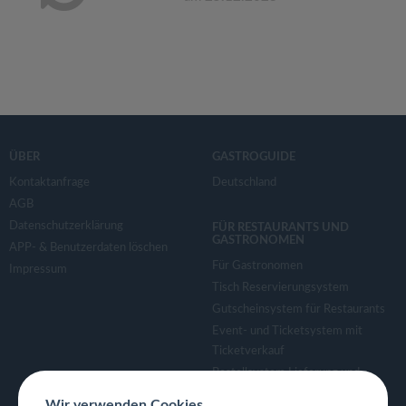
ÜBER
GASTROGUIDE
Kontaktanfrage
Deutschland
AGB
Datenschutzerklärung
FÜR RESTAURANTS UND
GASTRONOMEN
APP- & Benutzerdaten löschen
Für Gastronomen
Impressum
Tisch Reservierungsystem
Gutscheinsystem für Restaurants
Event- und Ticketsystem mit
Ticketverkauf
Bestellsystem Lieferung und
TakeAway
Wir verwenden Cookies