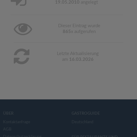
19.05.2010
angelegt
Dieser Eintrag wurde
865
x aufgerufen
Letzte Aktualisierung
am
16.03.2026
ÜBER
GASTROGUIDE
Kontaktanfrage
Deutschland
AGB
Datenschutzerklärung