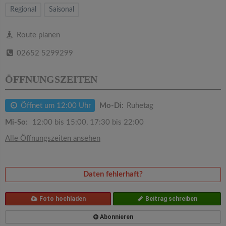
v
Regional
Saisonal
i
Route planen
02652 5299299
g
ÖFFNUNGSZEITEN
a
Öffnet um 12:00 Uhr
Mo-Di:
Ruhetag
t
Mi-So:
12:00 bis 15:00, 17:30 bis 22:00
i
Alle Öffnungszeiten ansehen
o
Daten fehlerhaft?
n
Foto hochladen
Beitrag schreiben
Abonnieren