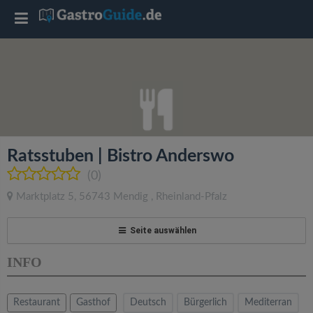
T
o
g
g
Ratsstuben | Bistro Anderswo
l
(0)
Marktplatz 5
,
56743
Mendig
,
Rheinland-Pfalz
e
Seite auswählen
n
INFO
a
Restaurant
Gasthof
Deutsch
Bürgerlich
Mediterran