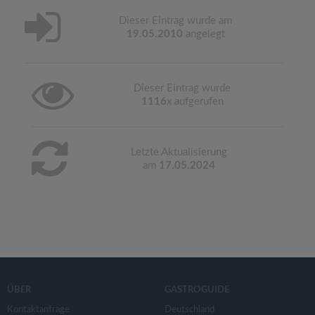
Dieser Eintrag wurde am
19.05.2010
angelegt
Dieser Eintrag wurde
1116
x aufgerufen
Letzte Aktualisierung
am
17.05.2024
ÜBER
GASTROGUIDE
Kontaktanfrage
Deutschland