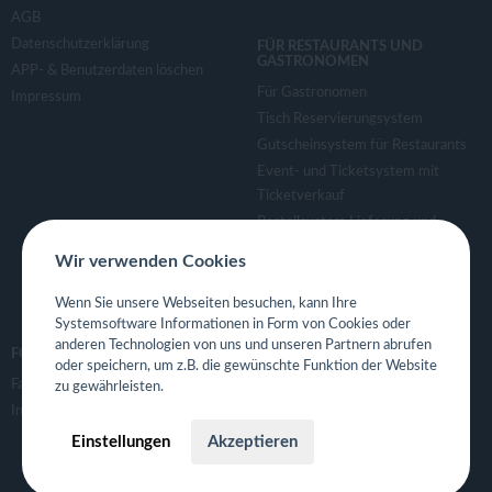
AGB
Datenschutzerklärung
FÜR RESTAURANTS UND
GASTRONOMEN
APP- & Benutzerdaten löschen
Für Gastronomen
Impressum
Tisch Reservierungsystem
Gutscheinsystem für Restaurants
Event- und Ticketsystem mit
Ticketverkauf
Bestellsystem Lieferung und
TakeAway
Wir verwenden Cookies
Webseiten für Restaurant
Eigene App für Restaurant
Wenn Sie unsere Webseiten besuchen, kann Ihre
Systemsoftware Informationen in Form von Cookies oder
anderen Technologien von uns und unseren Partnern abrufen
FOLGE UNS
oder speichern, um z.B. die gewünschte Funktion der Website
Facebook
zu gewährleisten.
Instagram
Einstellungen
Akzeptieren