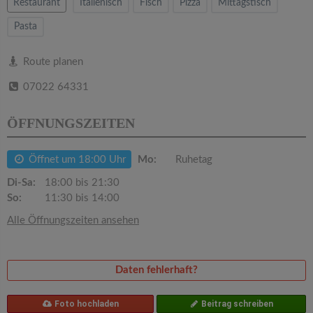
v
Restaurant
Italienisch
Fisch
Pizza
Mittagstisch
Pasta
i
Route planen
g
07022 64331
a
ÖFFNUNGSZEITEN
t
Öffnet um 18:00 Uhr
Mo:
Ruhetag
Di-Sa:
18:00 bis 21:30
i
So:
11:30 bis 14:00
Alle Öffnungszeiten ansehen
o
n
Daten fehlerhaft?
Foto hochladen
Beitrag schreiben