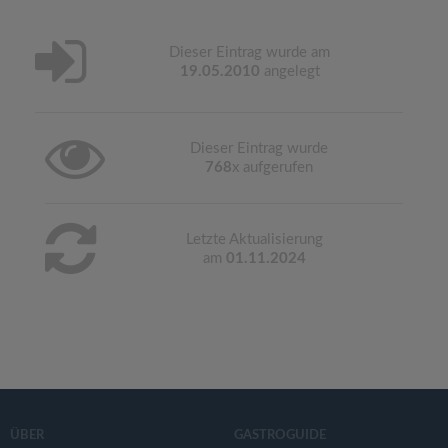
Dieser Eintrag wurde am
19.05.2010
angelegt
Dieser Eintrag wurde
768
x aufgerufen
Letzte Aktualisierung
am
01.11.2024
ÜBER
GASTROGUIDE