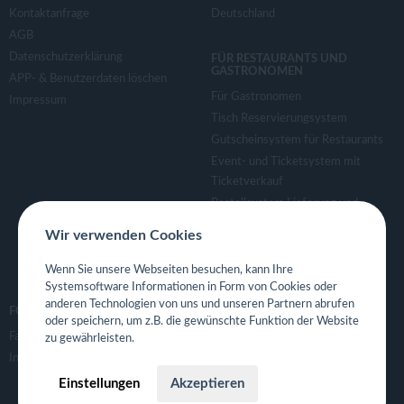
Kontaktanfrage
Deutschland
AGB
Datenschutzerklärung
FÜR RESTAURANTS UND
GASTRONOMEN
APP- & Benutzerdaten löschen
Für Gastronomen
Impressum
Tisch Reservierungsystem
Gutscheinsystem für Restaurants
Event- und Ticketsystem mit
Ticketverkauf
Bestellsystem Lieferung und
TakeAway
Wir verwenden Cookies
Webseiten für Restaurant
Eigene App für Restaurant
Wenn Sie unsere Webseiten besuchen, kann Ihre
Systemsoftware Informationen in Form von Cookies oder
anderen Technologien von uns und unseren Partnern abrufen
FOLGE UNS
oder speichern, um z.B. die gewünschte Funktion der Website
Facebook
zu gewährleisten.
Instagram
Einstellungen
Akzeptieren