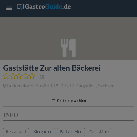
T
o
g
g
Gaststätte Zur alten Bäckerei
l
(0)
Burkersdorfer Straße 119
,
09217
Burgstädt
,
Sachsen
e
Seite auswählen
n
INFO
a
Restaurant
Biergarten
Partyservice
Gaststätte