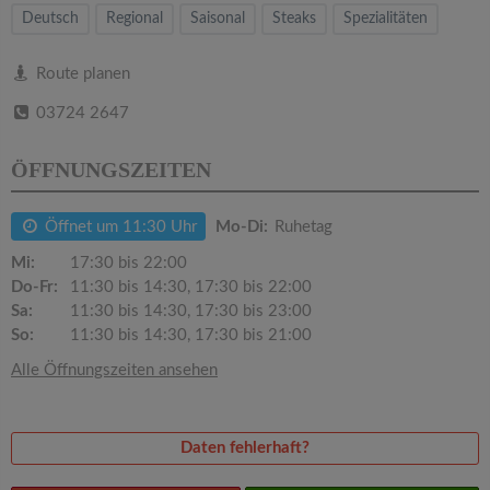
v
Deutsch
Regional
Saisonal
Steaks
Spezialitäten
i
Route planen
03724 2647
g
ÖFFNUNGSZEITEN
a
Öffnet um 11:30 Uhr
Mo-Di:
Ruhetag
t
Mi:
17:30 bis 22:00
Do-Fr:
11:30 bis 14:30, 17:30 bis 22:00
i
Sa:
11:30 bis 14:30, 17:30 bis 23:00
So:
11:30 bis 14:30, 17:30 bis 21:00
o
Alle Öffnungszeiten ansehen
n
Daten fehlerhaft?