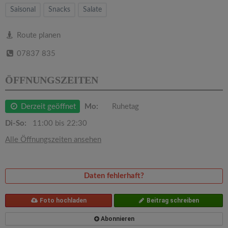
v
Saisonal
Snacks
Salate
i
Route planen
07837 835
g
ÖFFNUNGSZEITEN
a
Derzeit geöffnet
Mo:
Ruhetag
t
Di-So:
11:00 bis 22:30
i
Alle Öffnungszeiten ansehen
o
Daten fehlerhaft?
n
Foto hochladen
Beitrag schreiben
Abonnieren