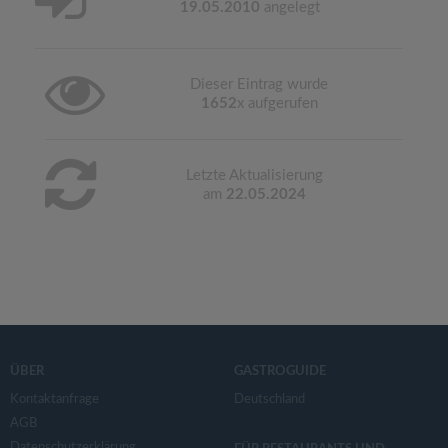
19.05.2010
angelegt
Dieser Eintrag wurde
1652
x aufgerufen
Letzte Aktualisierung
am
22.05.2024
ÜBER
GASTROGUIDE
Kontaktanfrage
Deutschland
AGB
Datenschutzerklärung