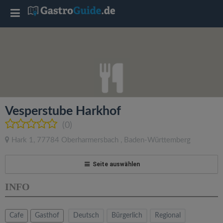
T
o
g
g
Vesperstube Harkhof
l
(0)
Hark 1
,
77784
Oberharmersbach
,
Baden-Württemberg
e
Seite auswählen
n
INFO
a
Cafe
Gasthof
Deutsch
Bürgerlich
Regional