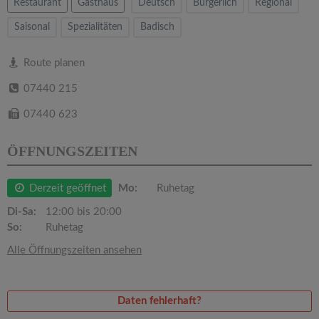
v
Restaurant
Gasthaus
Deutsch
Bürgerlich
Regional
Saisonal
Spezialitäten
Badisch
i
Route planen
g
07440 215
a
07440 623
ÖFFNUNGSZEITEN
t
Derzeit geöffnet
Mo:
Ruhetag
i
Di-Sa:
12:00 bis 20:00
o
So:
Ruhetag
Alle Öffnungszeiten ansehen
n
Daten fehlerhaft?