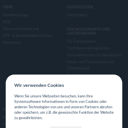
ÜBER
GASTROGUIDE
Kontaktanfrage
Deutschland
AGB
Datenschutzerklärung
FÜR RESTAURANTS UND
GASTRONOMEN
APP- & Benutzerdaten löschen
Für Gastronomen
Impressum
Tisch Reservierungsystem
Gutscheinsystem für Restaurants
Event- und Ticketsystem mit
Ticketverkauf
Bestellsystem Lieferung und
TakeAway
Wir verwenden Cookies
Webseiten für Restaurant
Eigene App für Restaurant
Wenn Sie unsere Webseiten besuchen, kann Ihre
Systemsoftware Informationen in Form von Cookies oder
anderen Technologien von uns und unseren Partnern abrufen
FOLGE UNS
oder speichern, um z.B. die gewünschte Funktion der Website
Facebook
zu gewährleisten.
Instagram