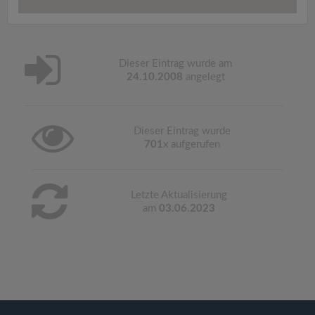
Dieser Eintrag wurde am
24.10.2008
angelegt
Dieser Eintrag wurde
701
x aufgerufen
Letzte Aktualisierung
am
03.06.2023