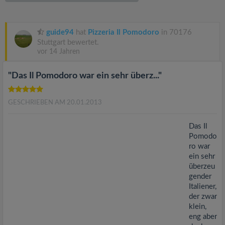
v
i
guide94
hat
Pizzeria Il Pomodoro
in 70176
Stuttgart bewertet.
vor 14 Jahren
g
"Das Il Pomodoro war ein sehr überz..."
a
GESCHRIEBEN AM 20.01.2013
t
Das Il
i
Pomodo
ro war
ein sehr
o
überzeu
gender
n
Italiener,
der zwar
klein,
eng aber