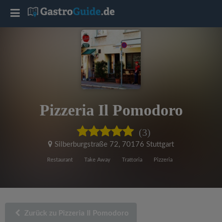
T
o
g
g
Pizzeria Il Pomodoro
l
(3)
e
Silberburgstraße 72
,
70176 Stuttgart
Restaurant
Take Away
Trattoria
Pizzeria
n
a
Zurück zu Pizzeria Il Pomodoro