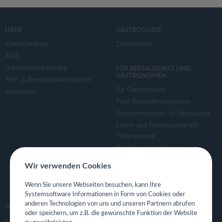
ÜBER
GASTROGUIDE
Kontaktanfrage
Deutschland
AGB
Datenschutzerklärung
FÜR RESTAURANTS UND
GASTRONOMEN
APP- & Benutzerdaten löschen
Für Gastronomen
Impressum
Tisch Reservierungsystem
Gutscheinsystem für Restaurants
Event- und Ticketsystem mit
Ticketverkauf
Bestellsystem Lieferung und
TakeAway
Wir verwenden Cookies
Webseiten für Restaurant
Eigene App für Restaurant
Wenn Sie unsere Webseiten besuchen, kann Ihre
Systemsoftware Informationen in Form von Cookies oder
anderen Technologien von uns und unseren Partnern abrufen
FOLGE UNS
oder speichern, um z.B. die gewünschte Funktion der Website
Facebook