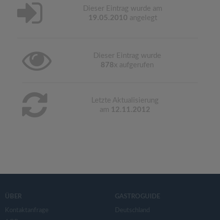
Dieser Eintrag wurde am
19.05.2010
angelegt
Dieser Eintrag wurde
878
x aufgerufen
Letzte Aktualisierung
am
12.11.2012
ÜBER
GASTROGUIDE
Kontaktanfrage
Deutschland