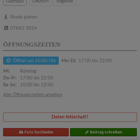
v
Gasthaus
Deutsch
Regional
i
Route planen
07842 3924
g
ÖFFNUNGSZEITEN
a
Öffnet um 10:00 Uhr
Mo-Di:
17:00 bis 22:00
t
Mi:
Ruhetag
Do-Fr:
17:00 bis 22:00
i
Sa-So:
10:00 bis 22:00
Alle Öffnungszeiten ansehen
o
n
Daten fehlerhaft?
Foto hochladen
Beitrag schreiben