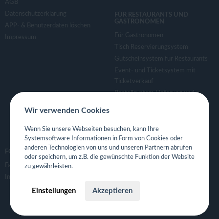
AGB
Datenschutzerklärung
FÜR RESTAURANTS UND
GASTRONOMEN
APP- & Benutzerdaten löschen
Für Gastronomen
Impressum
Tisch Reservierungsystem
Gutscheinsystem für Restaurants
Event- und Ticketsystem mit
Ticketverkauf
Bestellsystem Lieferung und
TakeAway
Wir verwenden Cookies
Webseiten für Restaurant
Eigene App für Restaurant
Wenn Sie unsere Webseiten besuchen, kann Ihre
Systemsoftware Informationen in Form von Cookies oder
anderen Technologien von uns und unseren Partnern abrufen
FOLGE UNS
oder speichern, um z.B. die gewünschte Funktion der Website
Facebook
zu gewährleisten.
Instagram
Einstellungen
Akzeptieren