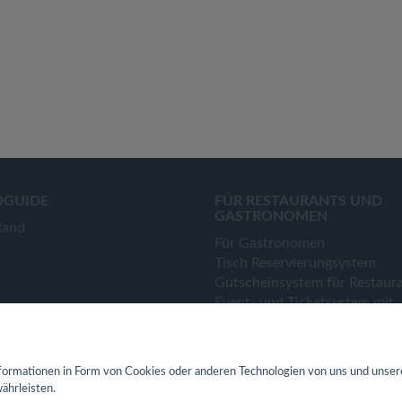
OGUIDE
FÜR RESTAURANTS UND
GASTRONOMEN
land
Für Gastronomen
Tisch Reservierungsystem
Gutscheinsystem für Restaur
Event- und Ticketsystem mit
Ticketverkauf
Bestellsystem Lieferung und
TakeAway
ormationen in Form von Cookies oder anderen Technologien von uns und unser
Webseiten für Restaurant
ährleisten.
Eigene App für Restaurant