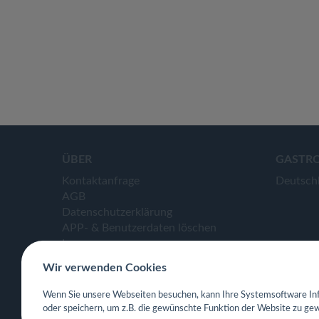
ÜBER
GASTR
Kontaktanfrage
Deutsch
AGB
Datenschutzerklärung
APP- & Benutzerdaten löschen
Impressum
Wir verwenden Cookies
Wenn Sie unsere Webseiten besuchen, kann Ihre Systemsoftware Inf
oder speichern, um z.B. die gewünschte Funktion der Website zu gew