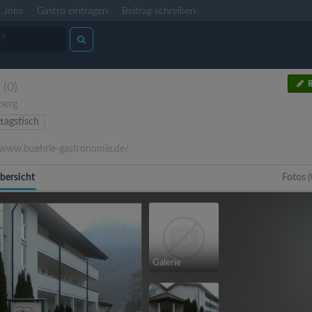
Jobs
Gastro eintragen
Beitrag schreiben
B
(0)
berg
tagstisch
www.buehrle-gastronomie.de/
bersicht
Fotos (
Galerie