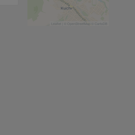
Leaflet
| ©
OpenStreetMap
©
CartoDB