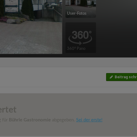
User-Fotos
360° Pano
Beitrag schr
rtet
g für
Bührle Gastronomie
abgegeben.
Sei der erste!