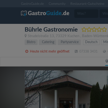
GastroGuide.de
Community
Restaurant-Gutscheine
Bührle Gastronomie
Strudelstraße 13
,
73329
Kuchen
,
Baden-Württem
Bistro
Catering
Partyservice
Deutsch
Mit
Heute nicht mehr geöffnet
07338 3431
Ü