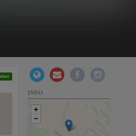
eiben
INFO
+
−