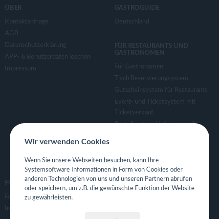
v
ÜBER
GASTROGUIDE
Kontaktanfrage
Deutschland
i
AGB
Datenschutzerklärung
FÜR RESTAURANTS UND
g
GASTRONOMEN
APP- & Benutzerdaten löschen
Für Gastronomen
Impressum
a
Tisch Reservierungsystem
Gutscheinsystem für Restaurants
Event- und Ticketsystem mit
t
Ticketverkauf
Bestellsystem Lieferung und
i
TakeAway
Wir verwenden Cookies
Webseiten für Restaurant
o
Eigene App für Restaurant
Wenn Sie unsere Webseiten besuchen, kann Ihre
Systemsoftware Informationen in Form von Cookies oder
anderen Technologien von uns und unseren Partnern abrufen
n
FOLGE UNS
oder speichern, um z.B. die gewünschte Funktion der Website
Facebook
zu gewährleisten.
Instagram