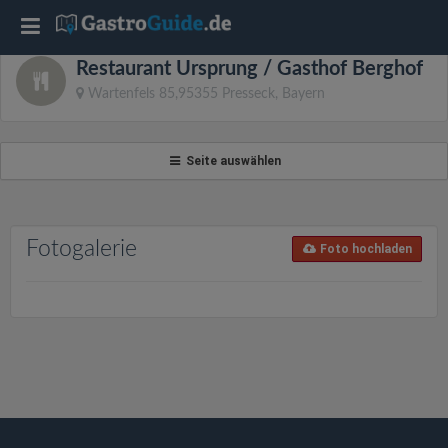
T
Restaurant Ursprung / Gasthof Berghof
o
Wartenfels 85,95355 Presseck, Bayern
g
Seite auswählen
g
l
Fotogalerie
Foto hochladen
e
n
a