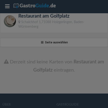
T
Restaurant am Golfplatz
o
Schaichhof 1,71088 Holzgerlingen, Baden-
Württemberg
g
Seite auswählen
g
l
Derzeit sind keine Karten von
Restaurant am
Golfplatz
eintragen.
e
n
a
ÜBER
GASTROGUIDE