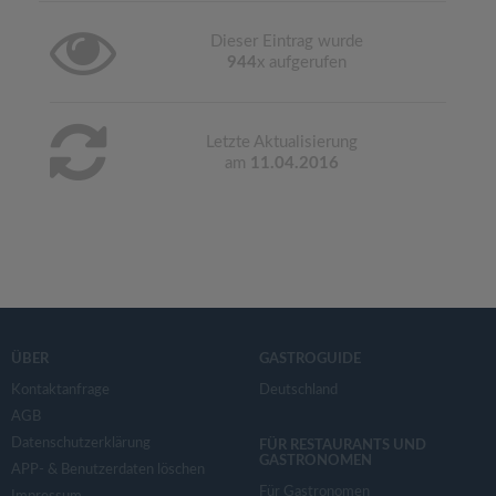
Dieser Eintrag wurde
944
x aufgerufen
Letzte Aktualisierung
am
11.04.2016
ÜBER
GASTROGUIDE
Kontaktanfrage
Deutschland
AGB
Datenschutzerklärung
FÜR RESTAURANTS UND
GASTRONOMEN
APP- & Benutzerdaten löschen
Für Gastronomen