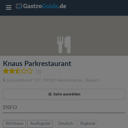
T
o
g
g
Knaus Parkrestaurant
l
(1)
Lackenhäuser 127
,
94089
Neureichenau
,
Bayern
e
Seite auswählen
n
INFO
a
Wirtshaus
Ausflugsziel
Deutsch
Regional