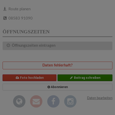
v
Route planen
i
08583 91090
g
ÖFFNUNGSZEITEN
a
Öffnungszeiten eintragen
t
Daten fehlerhaft?
i
Foto hochladen
Beitrag schreiben
o
Abonnieren
n
Daten bearbeiten