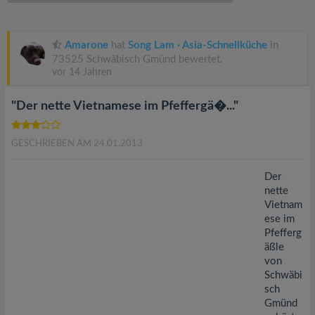
v
i
Amarone
hat
Song Lam · Asia-Schnellküche
in
73525 Schwäbisch Gmünd bewertet.
vor 14 Jahren
g
"Der nette Vietnamese im Pfeffergä�..."
a
GESCHRIEBEN AM 24.01.2013
t
Der
i
nette
Vietnam
ese im
o
Pfefferg
äßle
n
von
Schwäbi
sch
Gmünd