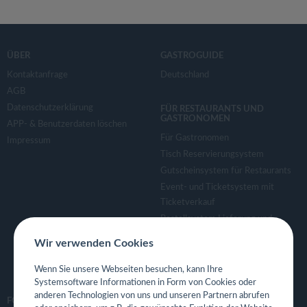
ÜBER
GASTROGUIDE
Kontaktanfrage
Deutschland
AGB
Datenschutzerklärung
FÜR RESTAURANTS UND
GASTRONOMEN
APP- & Benutzerdaten löschen
Für Gastronomen
Impressum
Tisch Reservierungsystem
Gutscheinsystem für Restaurants
Event- und Ticketsystem mit
Ticketverkauf
Bestellsystem Lieferung und
TakeAway
Wir verwenden Cookies
Webseiten für Restaurant
Eigene App für Restaurant
Wenn Sie unsere Webseiten besuchen, kann Ihre
Systemsoftware Informationen in Form von Cookies oder
anderen Technologien von uns und unseren Partnern abrufen
FOLGE UNS