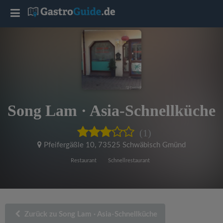
T
o
g
g
Song Lam · Asia-Schnellküche
l
(1)
e
Pfeifergäßle 10
,
73525 Schwäbisch Gmünd
Restaurant
Schnellrestaurant
n
a
Zurück zu Song Lam · Asia-Schnellküche