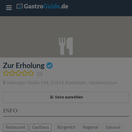
T
o
g
g
Zur Erholung
l
(0)
Harburger Straße 198
,
21614
Buxtehude
,
Niedersachsen
e
Seite auswählen
n
INFO
a
Restaurant
Gasthaus
Bürgerlich
Regional
Saisonal