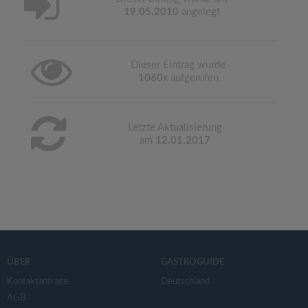
19.05.2010
angelegt
Dieser Eintrag wurde
1060
x aufgerufen
Letzte Aktualisierung
am
12.01.2017
ÜBER
GASTROGUIDE
Kontaktanfrage
Deutschland
AGB