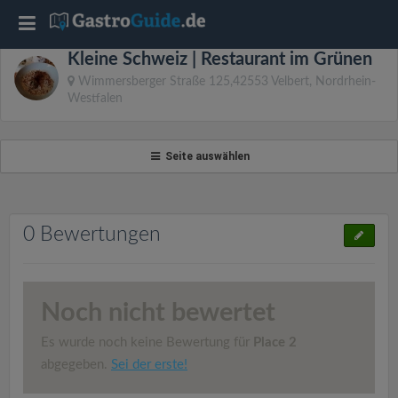
T
Kleine Schweiz | Restaurant im Grünen
o
Wimmersberger Straße 125,42553 Velbert, Nordrhein-
Westfalen
g
Seite auswählen
g
l
0 Bewertungen
e
n
Noch nicht bewertet
Es wurde noch keine Bewertung für
Place 2
a
abgegeben.
Sei der erste!