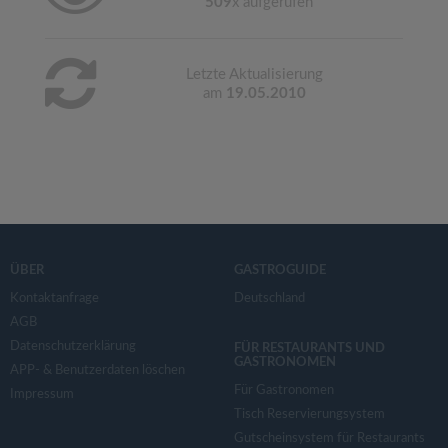
509
x aufgerufen
Letzte Aktualisierung
am
19.05.2010
ÜBER
GASTROGUIDE
Kontaktanfrage
Deutschland
AGB
Datenschutzerklärung
FÜR RESTAURANTS UND
GASTRONOMEN
APP- & Benutzerdaten löschen
Für Gastronomen
Impressum
Tisch Reservierungsystem
Gutscheinsystem für Restaurants