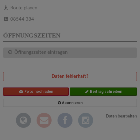
v
Route planen
i
08544 384
g
ÖFFNUNGSZEITEN
a
Öffnungszeiten eintragen
t
Daten fehlerhaft?
i
Foto hochladen
Beitrag schreiben
o
Abonnieren
n
Daten bearbeiten