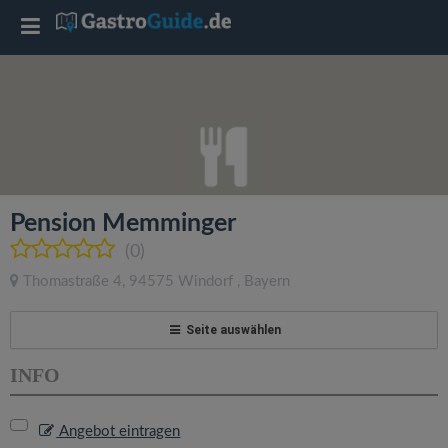
T
o
g
g
Pension Memminger
l
(0)
Thomastraße 4
,
94575
Windorf
,
Bayern
e
Seite auswählen
n
INFO
a
Angebot eintragen