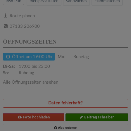
v
Irish Pub
Bierspezialitäten
Sandwiches
Flammkuchen
i
Route planen
07133 206900
g
ÖFFNUNGSZEITEN
a
Öffnet um 19:00 Uhr
Mo:
Ruhetag
t
Di-Sa:
19:00 bis 23:00
So:
Ruhetag
i
Alle Öffnungszeiten ansehen
o
Daten fehlerhaft?
n
Foto hochladen
Beitrag schreiben
Abonnieren