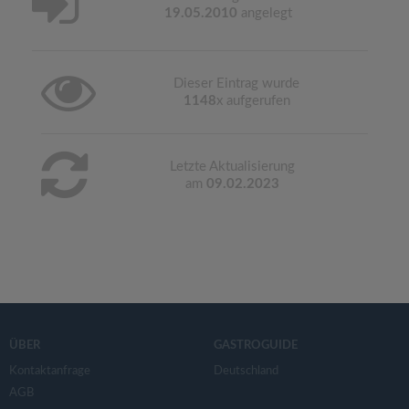
19.05.2010
angelegt
Dieser Eintrag wurde
1148
x aufgerufen
Letzte Aktualisierung
am
09.02.2023
ÜBER
GASTROGUIDE
Kontaktanfrage
Deutschland
AGB