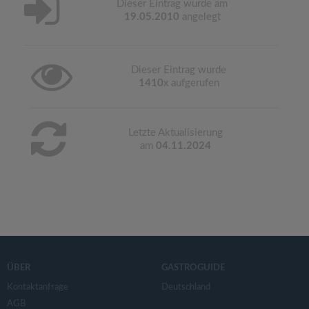
Dieser Eintrag wurde am
19.05.2010
angelegt
Dieser Eintrag wurde
1410
x aufgerufen
Letzte Aktualisierung
am
04.11.2024
ÜBER
GASTROGUIDE
Kontaktanfrage
Deutschland
AGB