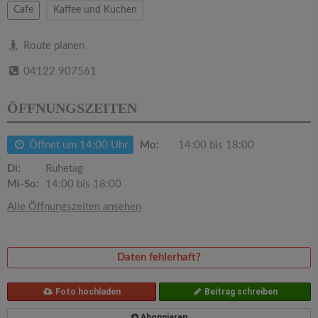
v
Cafe
Kaffee und Kuchen
i
Route planen
04122 907561
g
ÖFFNUNGSZEITEN
a
Öffnet um 14:00 Uhr
Mo:
14:00 bis 18:00
t
Di:
Ruhetag
Mi-So:
14:00 bis 18:00
i
Alle Öffnungszeiten ansehen
o
Daten fehlerhaft?
n
Foto hochladen
Beitrag schreiben
Abonnieren