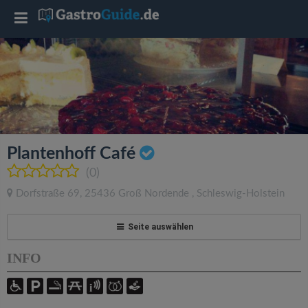
T
o
g
g
Plantenhoff Café
l
(0)
Dorfstraße 69
,
25436
Groß Nordende
,
Schleswig-Holstein
e
Seite auswählen
n
INFO
a