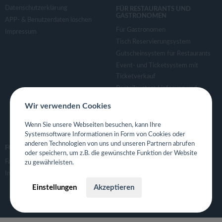
Datenschutzerklärung
FÜR RESTAURANTS UND
GASTRONOMEN
APP- & Benutzerdaten löschen
Für Gastronomen
Impressum
Tisch Reservierungsystem
Gutscheinsystem für Restaurants
Event- und Ticketsystem mit
Ticketverkauf
Bestellsystem Lieferung und
TakeAway
Wir verwenden Cookies
Webseiten für Restaurant
Eigene App für Restaurant
Wenn Sie unsere Webseiten besuchen, kann Ihre
Systemsoftware Informationen in Form von Cookies oder
anderen Technologien von uns und unseren Partnern abrufen
FOLGE UNS
oder speichern, um z.B. die gewünschte Funktion der Website
Facebook
zu gewährleisten.
Instagram
Einstellungen
Akzeptieren