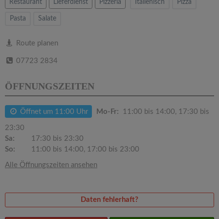
v
Restaurant
Lieferdienst
Pizzeria
Italienisch
Pizza
Pasta
Salate
i
Route planen
g
07723 2834
a
ÖFFNUNGSZEITEN
t
Öffnet um 11:00 Uhr
Mo-Fr:
11:00 bis 14:00, 17:30 bis
23:30
i
Sa:
17:30 bis 23:30
So:
11:00 bis 14:00, 17:00 bis 23:00
o
Alle Öffnungszeiten ansehen
n
Daten fehlerhaft?