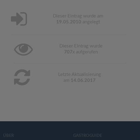
Dieser Eintrag wurde am
19.05.2010
angelegt
Dieser Eintrag wurde
707
x aufgerufen
Letzte Aktualisierung
am
14.06.2017
ÜBER
GASTROGUIDE