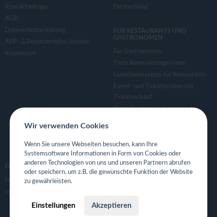
Kontaktanfrage
Deutschland
AGB
Datenschutzerklärung
FÜR RESTAURANTS UND
GASTRONOMEN
APP- & Benutzerdaten löschen
Für Gastronomen
Impressum
Tisch Reservierungsystem
Gutscheinsystem für Restaurants
Event- und Ticketsystem mit
Ticketverkauf
Bestellsystem Lieferung und
TakeAway
Wir verwenden Cookies
Webseiten für Restaurant
Eigene App für Restaurant
Wenn Sie unsere Webseiten besuchen, kann Ihre
Systemsoftware Informationen in Form von Cookies oder
anderen Technologien von uns und unseren Partnern abrufen
FOLGE UNS
oder speichern, um z.B. die gewünschte Funktion der Website
Facebook
zu gewährleisten.
Instagram
Einstellungen
Akzeptieren