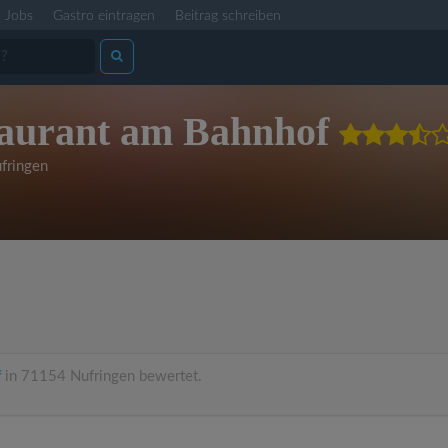
Jobs
Gastro eintragen
Beitrag schreiben
taurant am Bahnhof
fringen
f
in 71154 Nufringen bewertet.