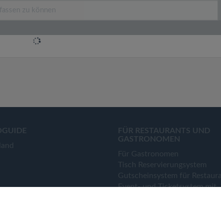
OGUIDE
FÜR RESTAURANTS UND
GASTRONOMEN
land
Für Gastronomen
Tisch Reservierungsystem
Gutscheinsystem für Restaur
Event- und Ticketsystem mit
Ticketverkauf
Bestellsystem Lieferung und
TakeAway