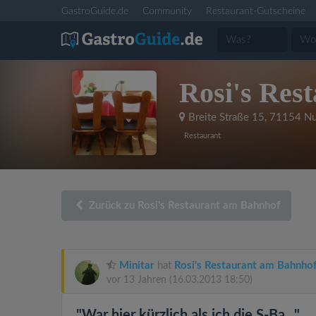
GastroGuide.de
Community
Restaurant-Gutscheine
Rosi's Res
Breite Straße 15
,
71154 Nu
Restaurant
Zurück zu Rosi's Restaurant am Bahnhof
Minitar
hat
Rosi's Restaurant am Bahnho
vor 13 Jahren
(16.03.2013 18:50)
"War hier kürzlich als ich die S-Ba..."