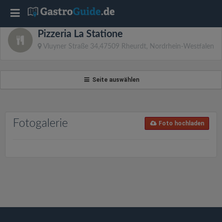
T
Pizzeria La Statione
o
Vluyner Straße 34,47509 Rheurdt, Nordrhein-Westfalen
g
Seite auswählen
g
l
Fotogalerie
Foto hochladen
e
n
a