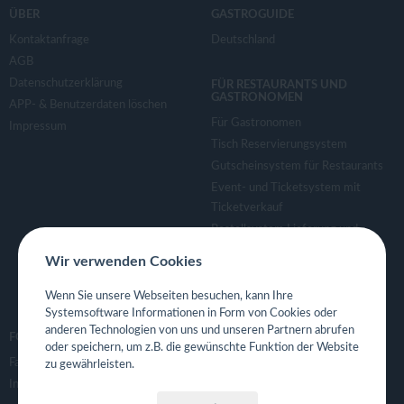
v
ÜBER
GASTROGUIDE
Kontaktanfrage
Deutschland
i
AGB
Datenschutzerklärung
FÜR RESTAURANTS UND
g
GASTRONOMEN
APP- & Benutzerdaten löschen
Für Gastronomen
Impressum
a
Tisch Reservierungsystem
Gutscheinsystem für Restaurants
Event- und Ticketsystem mit
t
Ticketverkauf
Bestellsystem Lieferung und
i
TakeAway
Wir verwenden Cookies
Webseiten für Restaurant
o
Eigene App für Restaurant
Wenn Sie unsere Webseiten besuchen, kann Ihre
Systemsoftware Informationen in Form von Cookies oder
anderen Technologien von uns und unseren Partnern abrufen
n
FOLGE UNS
oder speichern, um z.B. die gewünschte Funktion der Website
Facebook
zu gewährleisten.
Instagram