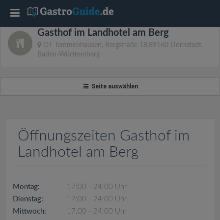
T
Gasthof im Landhotel am Berg
o
OT Temmenhausen, Bergstraße 18,89160 Dornstadt,
Baden-Württemberg
g
Seite auswählen
g
l
Öffnungszeiten Gasthof im
e
Landhotel am Berg
n
Montag:
17:00 - 24:00 Uhr
a
Dienstag:
17:00 - 24:00 Uhr
Mittwoch:
17:00 - 24:00 Uhr