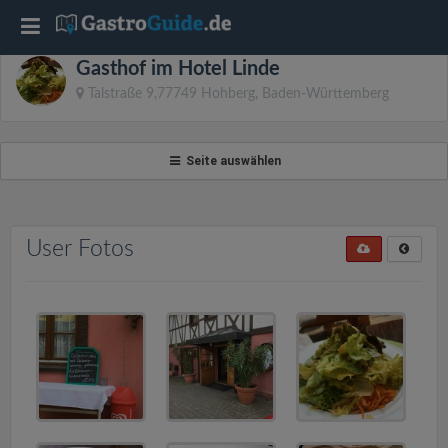
T
Gasthof im Hotel Linde
o
Talstraße 9,77749 Hohberg, Baden-Württemberg
g
Seite auswählen
g
l
User Fotos
e
n
a