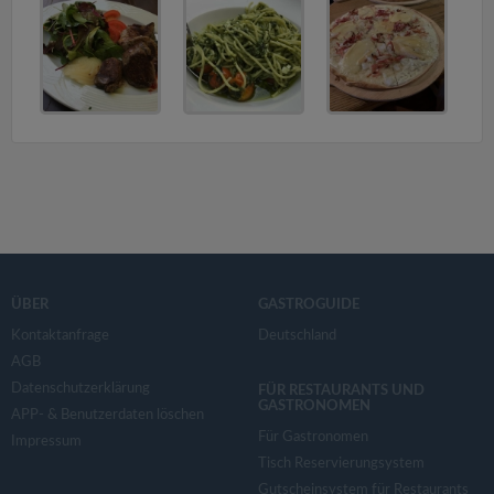
v
i
g
a
t
i
ÜBER
GASTROGUIDE
Kontaktanfrage
Deutschland
o
AGB
Datenschutzerklärung
FÜR RESTAURANTS UND
GASTRONOMEN
n
APP- & Benutzerdaten löschen
Für Gastronomen
Impressum
Tisch Reservierungsystem
Gutscheinsystem für Restaurants