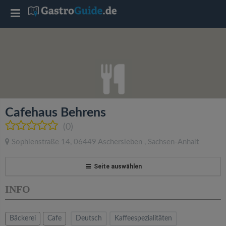
T
o
g
g
Cafehaus Behrens
l
(0)
Sophienstraße 14
,
06449
Aschersleben
,
Sachsen-Anhalt
e
Seite auswählen
n
INFO
a
Bäckerei
Cafe
Deutsch
Kaffeespezialitäten