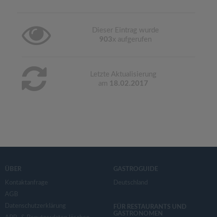
Dieser Eintrag wurde
903
x aufgerufen
Letzte Aktualisierung
am
18.02.2017
ÜBER
GASTROGUIDE
Kontaktanfrage
Deutschland
AGB
Datenschutzerklärung
FÜR RESTAURANTS UND
GASTRONOMEN