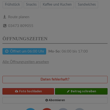
v
Frühstück
Snacks
Kaffee und Kuchen
Sandwiches
i
Route planen
03473 809055
g
ÖFFNUNGSZEITEN
a
Öffnet um 06:00 Uhr
Mo-So:
06:00 bis 17:00
t
Alle Öffnungszeiten ansehen
i
o
Daten fehlerhaft?
n
Foto hochladen
Beitrag schreiben
Abonnieren