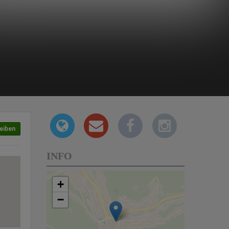
eiben
INFO
+
−