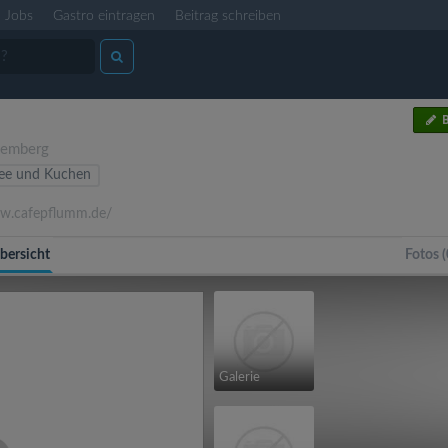
Jobs
Gastro eintragen
Beitrag schreiben
B
temberg
fee und Kuchen
.cafepflumm.de/
bersicht
Fotos (
Galerie