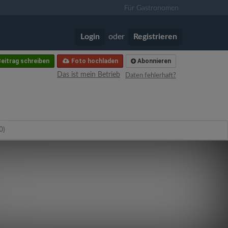
Für Gastronomen
Login
oder
Registrieren
eitrag schreiben
Foto hochladen
Abonnieren
Das ist mein Betrieb
Daten fehlerhaft?
0)