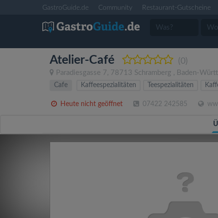
GastroGuide.de
Community
Restaurant-Gutscheine
Atelier-Café
(0)
Paradiesgasse 7
,
78713
Schramberg
,
Baden-Würt
Cafe
Kaffeespezialitäten
Teespezialitäten
Kaf
Heute nicht geöffnet
07422 242585
www
Ü