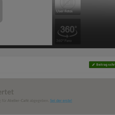
User-Fotos
360° Pano
Beitrag schr
rtet
g für
Atelier-Café
abgegeben.
Sei der erste!