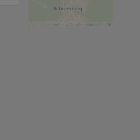
Leaflet
| ©
OpenStreetMap
©
CartoDB