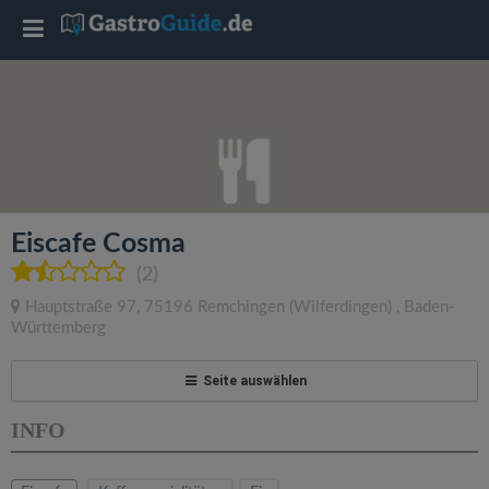
T
o
g
g
Eiscafe Cosma
l
(2)
Hauptstraße 97
,
75196
Remchingen
(Wilferdingen)
,
Baden-
e
Württemberg
n
Seite auswählen
INFO
a