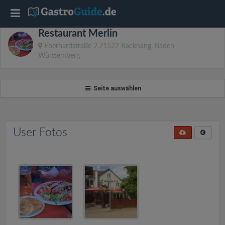
T
Restaurant Merlin
o
Eberhardstraße 2,71522 Backnang, Baden-
Württemberg
g
Seite auswählen
g
l
User Fotos
e
n
a