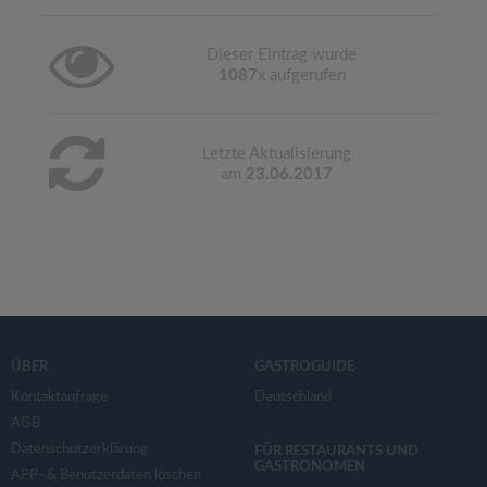
Dieser Eintrag wurde
1087
x aufgerufen
Letzte Aktualisierung
am
23.06.2017
ÜBER
GASTROGUIDE
Kontaktanfrage
Deutschland
AGB
Datenschutzerklärung
FÜR RESTAURANTS UND
GASTRONOMEN
APP- & Benutzerdaten löschen