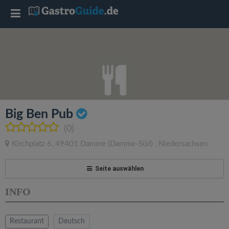
T
o
g
g
Big Ben Pub
l
(0)
Kirchplatz 6
,
49401
Damme
(Damme-Süd)
,
Niedersachsen
e
Seite auswählen
n
INFO
a
Restaurant
Deutsch