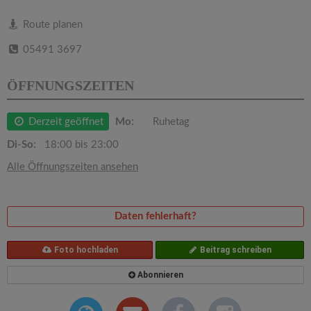
v
Route planen
i
05491 3697
g
ÖFFNUNGSZEITEN
a
Derzeit geöffnet
Mo:
Ruhetag
Di-So:
18:00 bis 23:00
t
Alle Öffnungszeiten ansehen
i
Daten fehlerhaft?
o
Foto hochladen
Beitrag schreiben
n
Abonnieren