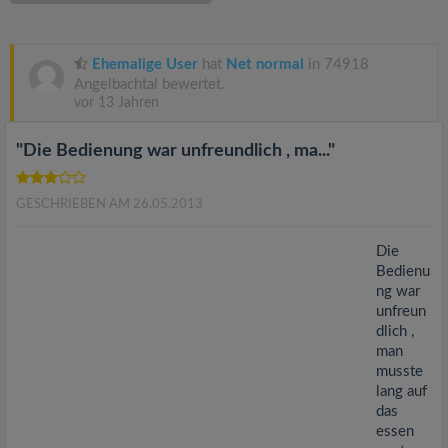
v
i
Ehemalige User
hat
Net normal
in 74918
Angelbachtal bewertet.
vor 13 Jahren
g
"Die Bedienung war unfreundlich , ma..."
a
GESCHRIEBEN AM 26.05.2013
t
Die
i
Bedienu
ng war
unfreun
o
dlich ,
man
n
musste
lang auf
das
essen