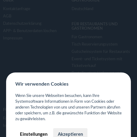
ÜBER
GASTROGUIDE
Kontaktanfrage
Deutschland
AGB
Datenschutzerklärung
FÜR RESTAURANTS UND
GASTRONOMEN
APP- & Benutzerdaten löschen
Für Gastronomen
Impressum
Tisch Reservierungsystem
Gutscheinsystem für Restaurants
Event- und Ticketsystem mit
Ticketverkauf
Bestellsystem Lieferung und
TakeAway
Wir verwenden Cookies
Webseiten für Restaurant
Eigene App für Restaurant
Wenn Sie unsere Webseiten besuchen, kann Ihre
Systemsoftware Informationen in Form von Cookies oder
anderen Technologien von uns und unseren Partnern abrufen
FOLGE UNS
oder speichern, um z.B. die gewünschte Funktion der Website
Facebook
zu gewährleisten.
Instagram
Einstellungen
Akzeptieren