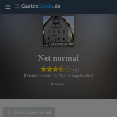
T
o
g
g
Net normal
l
(6)
e
Frankenstraße 32
,
74918 Angelbachtal
Restaurant
n
a
Zurück zu Net normal