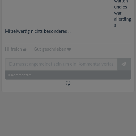
warten
und es
war
allerding
s
Mittelwertig nichts besonderes ..
Hilfreich
|
Gut geschrieben
0
Kommentare