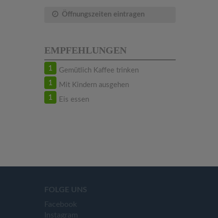
Öffnungszeiten eintragen
EMPFEHLUNGEN
1
Gemütlich Kaffee trinken
1
Mit Kindern ausgehen
1
Eis essen
FOLGE UNS
Facebook
Instagram