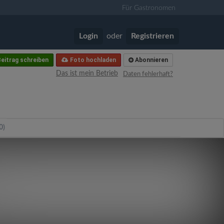
Für Gastronomen
Login
oder
Registrieren
eitrag schreiben
Foto hochladen
Abonnieren
Das ist mein Betrieb
Daten fehlerhaft?
0)