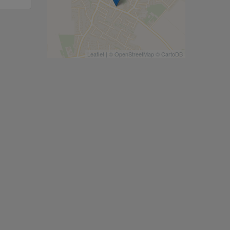
Leaflet
| ©
OpenStreetMap
©
CartoDB