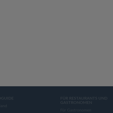
OGUIDE
FÜR RESTAURANTS UND
GASTRONOMEN
land
Für Gastronomen