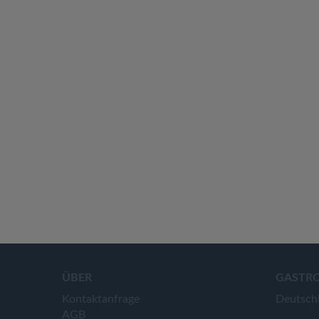
ÜBER
GASTR
Kontaktanfrage
Deutsch
AGB