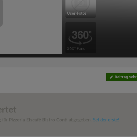
User-Fotos
360° Pano
Beitrag schr
rtet
g für
Pizzeria Eiscafé Bistro Conti
abgegeben.
Sei der erste!