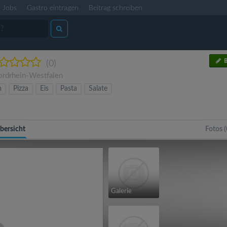
Jobs
Gastro eintragen
Beitrag schreiben
B
(0)
rdrhein-Westfalen
n
Pizza
Eis
Pasta
Salate
bersicht
Fotos (
Galerie