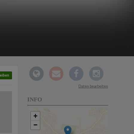
eiben
Daten bearbeiten
INFO
+
−