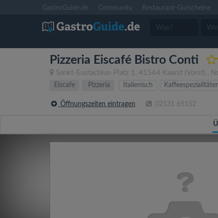
GastroGuide.de
Community
Restaurant-Gutscheine
Pizzeria Eiscafé Bistro Conti
Sankt-Eustachius-Platz 1
,
41564
Kaarst
(Vorst)
,
No
Eiscafe
Pizzeria
Italienisch
Kaffeespezialitäte
Öffnungszeiten eintragen
02131 65152
Ü